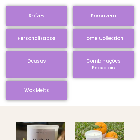
Raízes
Primavera
Personalizados
Home Collection
Deusas
Combinações
Especiais
Wax Melts